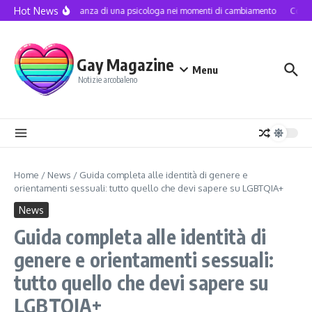
Salta al contenuto
Hot News
L’importanza di una psicologa nei momenti di cambiamento
Come s
Gay Magazine
Menu
Notizie arcobaleno
Home
/
News
/
Guida completa alle identità di genere e
orientamenti sessuali: tutto quello che devi sapere su LGBTQIA+
News
Guida completa alle identità di
genere e orientamenti sessuali:
tutto quello che devi sapere su
LGBTQIA+