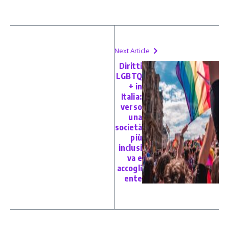
Next Article
Diritti
LGBTQ
+ in
Italia:
verso
una
società
più
inclusi
va e
accogli
ente